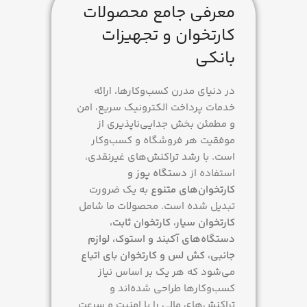
مدت فعالسازی
معرفی جامع محصولات
آکبند
همراه با فعالسازی, بدون
کارتخوان و تجهیزات
فعالسازی
48 ساعت
بانکی
سرعت تراکنش
2 ثانیه
در دنیای مدرن کسب‌وکارها، ارائه
خدمات پرداخت الکترونیک سریع، امن
ساخت کشور
چین
و مطمئن بخش جدایی‌ناپذیری از
موفقیت هر فروشگاه و کسب‌وکار
خدمات
است. با رشد تراکنش‌های غیرنقدی،
استفاده از
دستگاه پوز و
کارتخوان‌های متنوع
به یک ضرورت
با فعالسازی, بدون فعالسازی
تبدیل شده است. محصولات ما شامل
کارتخوان سیار، کارتخوان ثابت،
دستگاه‌های آکبند و استوک، لوازم
جانبی، کش لس و کارتخوان بای اتباع
می‌شود که هر یک بر اساس نیاز
کسب‌وکارها طراحی شده‌اند و
تراکنش‌های مالی را با امنیت و سرعت