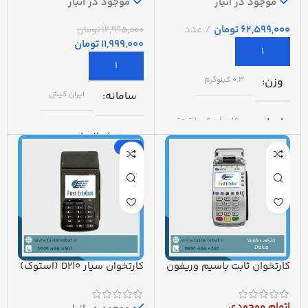
موجود در انبار
موجود در انبار
تومان
12,995,000
تومان
11,999,000
تومان
وزن
0.3 کیلوگرم
سامانه
ایران کیش
ابعاد
15 × 6 × 5 سانتیمتر
مدت فعالسازی
-20%
گارانتی
یکساله انیاک
48 ساعت
برند
topwise
گارانتی
رنگ
سفید
1 ساله مبین ارتباط
کارتخوان ثابت باسیم وریفون
کارتخوان سیار D210 (استوک)
520 (استوک) پرداخت در
2G با فعالسازی رایگان
ساخت کشور
ایران
نحوه ارتباط
محل
اتمام موجودی