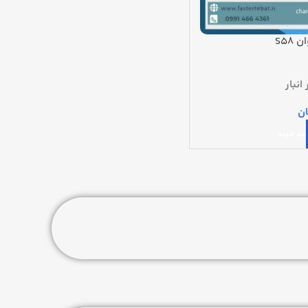
S58
انبار
ان
بد خرید