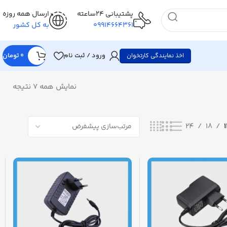
پشتیبانی 24ساعته
ارسال همه روزه
09914664361
به کل کشور
ورود / ثبت نام
0
تومان
اخذ نمایندگی کارتخوان
نمایش همه 7 نتیجه
24
18