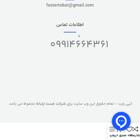
fastertebat@gmail.com
اطلاعات تماس
09914664361
کپی رایت – تمام حقوق این وب سایت برای
شرکت فست ارتباط
محفوظ می باشد.
0
قایسه
علاقه مندی
سبد خرید
منو