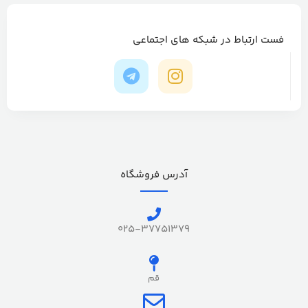
فست ارتباط در شبکه های اجتماعی
آدرس فروشگاه
025-37751379
قم