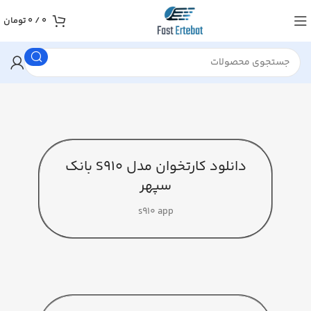
0
/
0
تومان
دانلود کارتخوان مدل S910 بانک
سپهر
s910 app