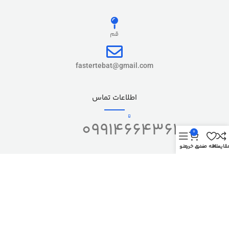
قم
fastertebat@gmail.com
اطلاعات تماس
09914664361
0
قایسه
علاقه مندی
سبد خرید
منو
کپی رایت – تمام حقوق این وب سایت برای
شرکت فست ارتباط
محفوظ می باشد.