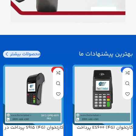
بهترین پیشنهادات ما
محصولات بیشتر
-8%
ویژه
کارتخوان ES600 (4G) پرداخت
کارتخوان S915 (4G) پرداخت در
در محل
محل