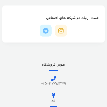
فست ارتباط در شبکه های اجتماعی
آدرس فروشگاه
025-37751379
قم