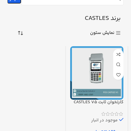
برند CASTLES
نمایش ستون
کارتخوان ثابت CASTLES V5
(استوک) پرداخت در محل
بدون فعالسازی / با
فعالسازی
موجود در انبار