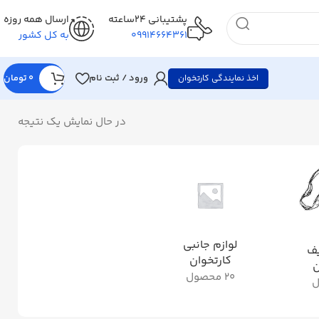
پشتیبانی 24ساعته
ارسال همه روزه
09914664361
به کل کشور
ورود / ثبت نام
0
تومان
اخذ نمایندگی کارتخوان
در حال نمایش یک نتیجه
لوازم جانبی
یف
کارتخوان
ن
20 محصول