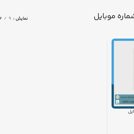
اره موبایل
نمایش
9
12
یل