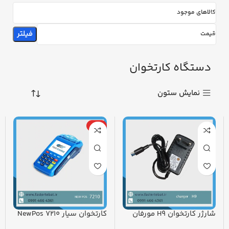
کالاهای موجود
فیلتر
قیمت
دستگاه کارتخوان
نمایش ستون
ویژه
شارژر کارتخوان H9 مورفان
کارتخوان سیار NewPos 7210
(استوک) 2G