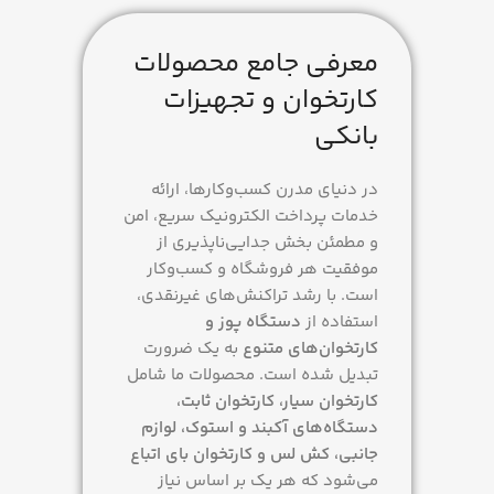
استوک
معرفی جامع محصولات
کارتخوان و تجهیزات
سامانه
فن آوا
بانکی
مدت فعالسازی
در دنیای مدرن کسب‌وکارها، ارائه
خدمات پرداخت الکترونیک سریع، امن
48 ساعت
و مطمئن بخش جدایی‌ناپذیری از
موفقیت هر فروشگاه و کسب‌وکار
سرعت تراکنش
است. با رشد تراکنش‌های غیرنقدی،
استفاده از
دستگاه پوز و
1 تا 2 ثانیه
کارتخوان‌های متنوع
به یک ضرورت
تبدیل شده است. محصولات ما شامل
نگهداری شارژ
کارتخوان سیار، کارتخوان ثابت،
دستگاه‌های آکبند و استوک، لوازم
3 تا 4 ساعت
جانبی، کش لس و کارتخوان بای اتباع
می‌شود که هر یک بر اساس نیاز