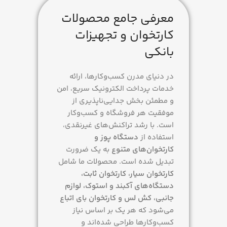
وزن
350 گرم
معرفی جامع محصولات
کارتخوان و تجهیزات
ابعاد
بانکی
168 × 81.5 × 57 میلی‌متر
در دنیای مدرن کسب‌وکارها، ارائه
برند
alited
خدمات پرداخت الکترونیک سریع، امن
و مطمئن بخش جدایی‌ناپذیری از
موفقیت هر فروشگاه و کسب‌وکار
نحوه ارتباط
است. با رشد تراکنش‌های غیرنقدی،
استفاده از
دستگاه پوز و
سیم کارت، وای فای
کارتخوان‌های متنوع
به یک ضرورت
تبدیل شده است. محصولات ما شامل
مدل شارژر
کارتخوان سیار، کارتخوان ثابت،
دستگاه‌های آکبند و استوک، لوازم
USB Type-C
جانبی، کش لس و کارتخوان بای اتباع
می‌شود که هر یک بر اساس نیاز
نسل شبکه
کسب‌وکارها طراحی شده‌اند و
4G