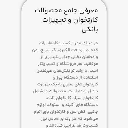
وزن
350 گرم
معرفی جامع محصولات
کارتخوان و تجهیزات
ابعاد
بانکی
168 × 81.5 × 57 میلی‌متر
در دنیای مدرن کسب‌وکارها، ارائه
برند
alited
خدمات پرداخت الکترونیک سریع، امن
و مطمئن بخش جدایی‌ناپذیری از
موفقیت هر فروشگاه و کسب‌وکار
نحوه ارتباط
است. با رشد تراکنش‌های غیرنقدی،
استفاده از
دستگاه پوز و
سیم کارت، وای فای
کارتخوان‌های متنوع
به یک ضرورت
تبدیل شده است. محصولات ما شامل
مدل شارژر
کارتخوان سیار، کارتخوان ثابت،
دستگاه‌های آکبند و استوک، لوازم
USB Type-C
جانبی، کش لس و کارتخوان بای اتباع
می‌شود که هر یک بر اساس نیاز
نسل شبکه
کسب‌وکارها طراحی شده‌اند و
4G