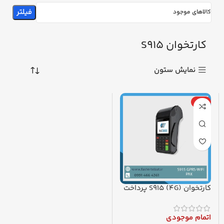
فیلتر
کالاهای موجود
کارتخوان S915
نمایش ستون
ویژه
کارتخوان S915 (4G) پرداخت
در محل
اتمام موجودی