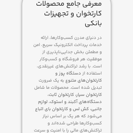
معرفی جامع محصولات
کارتخوان و تجهیزات
سیم کارت و wifi
بانکی
نگهداری شارژ
در دنیای مدرن کسب‌وکارها، ارائه
خدمات پرداخت الکترونیک سریع، امن
48 ساعت
و مطمئن بخش جدایی‌ناپذیری از
موفقیت هر فروشگاه و کسب‌وکار
مدت فعالسازی
1 روز
است. با رشد تراکنش‌های غیرنقدی،
استفاده از
دستگاه پوز و
ساخت کشور
ایران
کارتخوان‌های متنوع
به یک ضرورت
تبدیل شده است. محصولات ما شامل
کارتخوان سیار، کارتخوان ثابت،
سرعت تراکنش
دستگاه‌های آکبند و استوک، لوازم
جانبی، کش لس و کارتخوان بای اتباع
زیر 1 ثانیه
می‌شود که هر یک بر اساس نیاز
کسب‌وکارها طراحی شده‌اند و
وضعیت محصول
تراکنش‌های مالی را با امنیت و سرعت