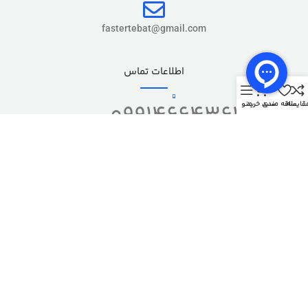
fastertebat@gmail.com
اطلاعات تماس
0
قایسه
علاقه مندی
سبد خرید
منو
09914664361
کپی رایت – تمام حقوق این وب سایت برای
شرکت فست ارتباط
محفوظ می باشد.