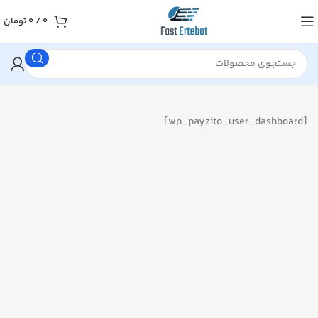
0
/
0
تومان
[wp_payzito_user_dashboard]