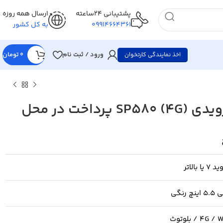
پشتیبانی 24ساعته
ارسال همه روزه
09914664361
به کل کشور
ورود / ثبت نام
0
تومان
اخذ نمایندگی کارتخوان
پرداخت در محل
تومان
تومان
یا بالاتر
نچ رنگی
4G  / بلوتوث