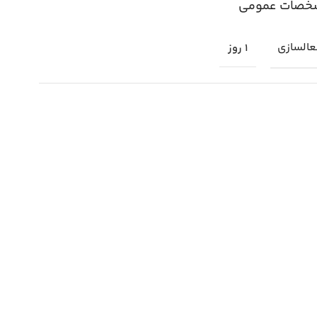
خصات عمومی
السازی
1 روز