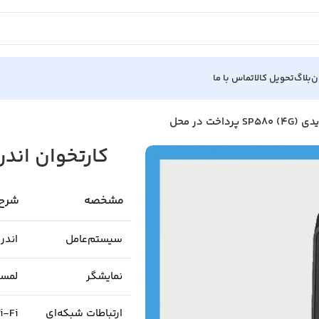
ن
بلاگ
تحویل کالا
تماس با ما
اخت در محل
کارتخوان اندرویدی SP580 (4G) 
مشخصه
شرح
سیستم‌عامل
اندروید 7 
نمایشگر
لمسی ۵.۵ ای
ارتباطات شبکه‌ای
/ Wi-Fi