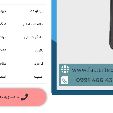
پردازنده
چهار
حافظه داخلی
۸ گیگابایت / رم ۱ گیگ
چاپگر داخلی
حرار
باتری
۲۶۰۰ میلی‌آمپر با قابلیت شار
کاربرد
مناس
امنیت
استانداردها
با مشاوره ت