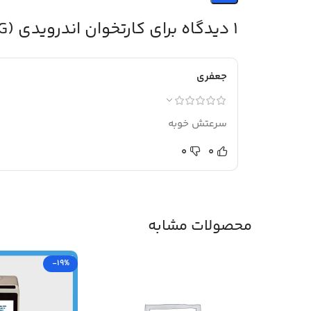
1 دیدگاه برای
کارتخوان اندرویدی SP580 (4G) پرداخت در محل
جعفری
سرعتش خوبه
0
0
محصولات مشابه
-19%