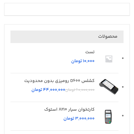
محصولات
تست
تومان
کشلس D600 رومیزی بدون محدودیت
44,000,000
تومان
60,000,000
تومان
کارتخوان سیار 8210 استوک
تومان