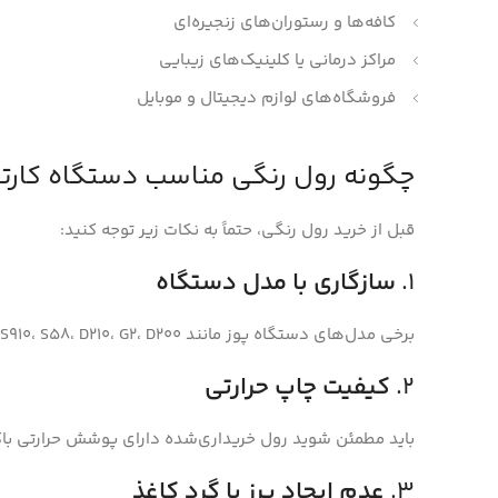
کافه‌ها و رستوران‌های زنجیره‌ای
مراکز درمانی یا کلینیک‌های زیبایی
فروشگاه‌های لوازم دیجیتال و موبایل
چگونه رول رنگی مناسب دستگاه کارتخ
قبل از خرید رول رنگی، حتماً به نکات زیر توجه کنید:
1.
سازگاری با مدل دستگاه
برخی مدل‌های دستگاه پوز مانند S910، S58، D210، G2، D200 و G3 به رول‌هایی با اندازه خاص نیاز دارند. حتماً اندازه عرض و قطر رول را بررسی کنید.
2.
کیفیت چاپ حرارتی
باید مطمئن شوید رول خریداری‌شده دارای پوشش حرارتی باک
3.
عدم ایجاد پرز یا گرد کاغذ