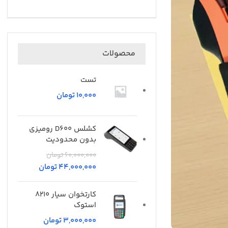
محصولات
تست
تومان
کشلس D600 رومیزی
بدون محدودیت
60,000,000
تومان
44,000,000
تومان
کارتخوان سیار 8210
استوک
تومان