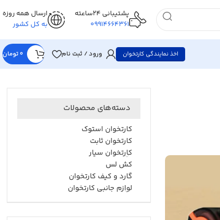
پشتیبانی 24ساعته
ارسال همه روزه
09914664361
به کل کشور
ورود / ثبت نام
0
تومان
اخذ نمایندگی کارتخوان
دسته‌های محصولات
کارتخوان استوک
کارتخوان ثابت
کارتخوان سیار
کش لس
گارد و کیف کارتخوان
لوازم جانبی کارتخوان