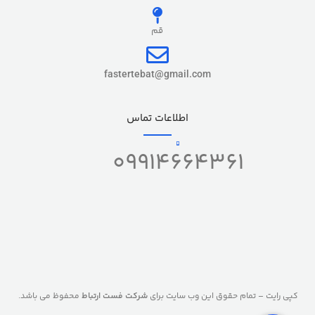
نگهداری شارژ
24 ساعت
قم
سرعت تراکنش
2 ثانیه
fastertebat@gmail.com
ساخت کشور
ایران
اطلاعات تماس
خدمات
09914664361
با فعالسازی, بدون فعالسازی
کپی رایت – تمام حقوق این وب سایت برای
شرکت فست ارتباط
محفوظ می باشد.