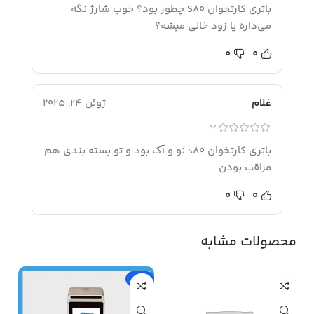
باتری کارتخوان S80 چطور بود؟ خوب شارژ نگه
می‌داره یا زود خالی میشه؟
0
0
غلام
ژوئن 24, 2025
باتری کارتخوان s80 نو و آک بود و تو بسته بندی هم
مراقب بودن
0
0
محصولات مشابه
-19%