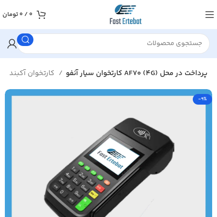
0
/
0
تومان
کارتخوان سیار آنفو AF70 (4G) پرداخت در محل
کارتخوان آکبند
-9%