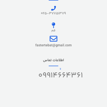
پرداخت نوین و سپهر
025-37751379
نگهداری شارژ
24 ساعت
قم
سرعت تراکنش
2 ثانیه
fastertebat@gmail.com
ساخت کشور
ایران
اطلاعات تماس
خدمات
09914664361
با فعالسازی, بدون فعالسازی