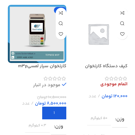
-19%
کیف دستگاه کارتخوان
کارتخوان سیار لمسیm3p
بدون وای فای پرداخت در محل
تما
اتمام موجودی
اتم
موجود در انبار
تومان
10,500,000
تومان
8,500,000
تومان
وزن
و
50 کیلوگرم
وزن
0.3 کیلوگرم