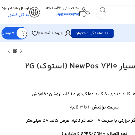
پشتیبانی 24ساعته
ارسال همه روزه
09914664361
به کل کشور
ورود / ثبت نام
0
تومان
اخذ نمایندگی کارتخوان
N (استوک) 2G
موش
سرعت تراکنش
: ۱ تا ۳ ثانیه
ی با سرعت ۳۰ خط در ثانیه، عرض کاغذ ۵۸ میلی‌متر
نوع اتصال
: GPRS/CDMA (اختیاری)