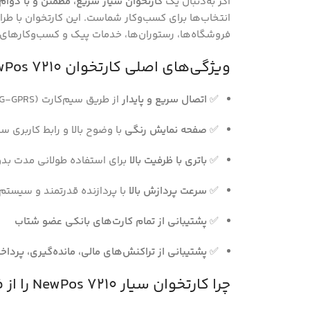
اگر به‌دنبال یک
کارتخوان سیار سریع، مطمئن و با دوام
انتخاب‌ها برای کسب‌وکار شماست. این کارتخوان با طراح
فروشگاه‌ها، رستوران‌ها، خدمات پیک و کسب‌وکارهای س
ویژگی‌های اصلی کارتخوان NewPos 7210
✅
اتصال سریع و پایدار
از طریق سیم‌کارت (2G-GPRS)
✅
صفحه نمایش رنگی
با وضوح بالا و رابط کاربری س
✅
باتری با ظرفیت بالا
برای استفاده طولانی مدت بدون
✅
سرعت پردازش بالا
با پردازنده قدرتمند و سیستم‌ع
✅
پشتیبانی از تمام کارت‌های بانکی عضو شتاب
✅
پشتیبانی از تراکنش‌های مالی، مانده‌گیری، پردا
چرا کارتخوان سیار NewPos 7210 را از فست ارتباط بخریم؟