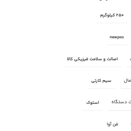
250 کیلوگرم
newpos
اصالت و سلامت فیزیکی کالا
صال
سیم کارتی
 دستگاه
استوک
فن آوا