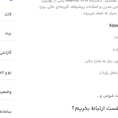
هستید، دستگاه
NewPos 7210
یکی از بهترین
ی مدرن و امکانات پیشرفته، گزینه‌ای عالی برای
یار به شمار می‌رود.
وزن
برند
اده
گارانتی
 نیاز به شارژ مکرر
نوع ات
امل پایدار
وضعیت
خت قبوض و...
سامانه