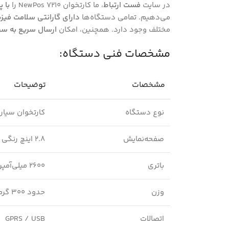
در سایت
فست ارتباط
، ما کارتخوان NewPos 7210 را
با پ
می‌دهیم. تمامی دستگاه‌ها
دارای گارانتی سلامت فیز
مختلف وجود دارد. همچنین، امکان
ارسال سریع به سرا
مشخصات فنی دستگاه:
مشخصات
توضیحات
نوع دستگاه
کارتخوان سیار (ireless
صفحه‌نمایش
2.8 اینچ رنگی
باتری
2600 میلی‌آمپر، قابل شارژ
وزن
حدود 300 گرم
اتصالات
GPRS / USB