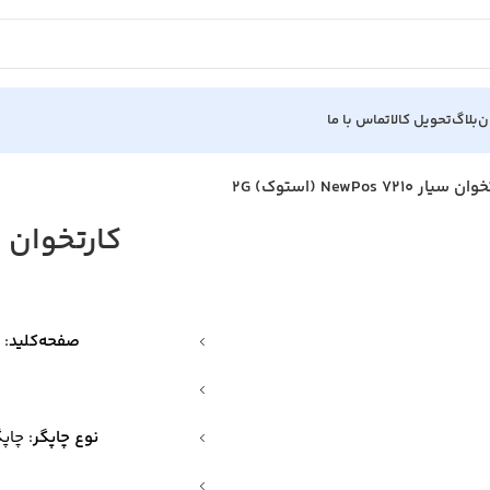
ن
بلاگ
تحویل کالا
تماس با ما
سیار NewPos 7210 (استوک) 2G
کارتخوان سیار ewPos 7210
صفحه‌کلید
: ۱۰ کلید عددی، ۸ کلید عملکردی و ۱ کلید روشن/خا
نوع چاپگر
: چاپگر حرارت