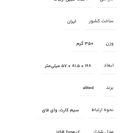
ساخت کشور
ایران
وزن
350 گرم
ابعاد
168 × 81.5 × 57 میلی‌متر
برند
alited
نحوه ارتباط
سیم کارت، وای فای
مدل شارژر
USB Type-C