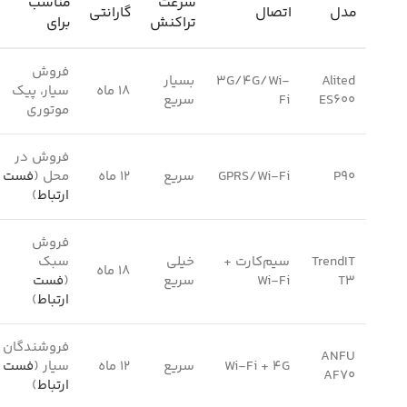
سرعت
مناسب
مدل
اتصال
گارانتی
تراکنش
برای
فروش
Alited
3G/4G/Wi-
بسیار
18 ماه
سیار، پیک
ES600
Fi
سریع
موتوری
فروش در
P90
GPRS/Wi-Fi
سریع
12 ماه
محل (
فست
ارتباط
)
فروش
TrendIT
سیم‌کارت +
خیلی
سبک
18 ماه
T3
Wi-Fi
سریع
(
فست
ارتباط
)
فروشندگان
ANFU
Wi-Fi + 4G
سریع
12 ماه
سیار (
فست
AF70
ارتباط
)