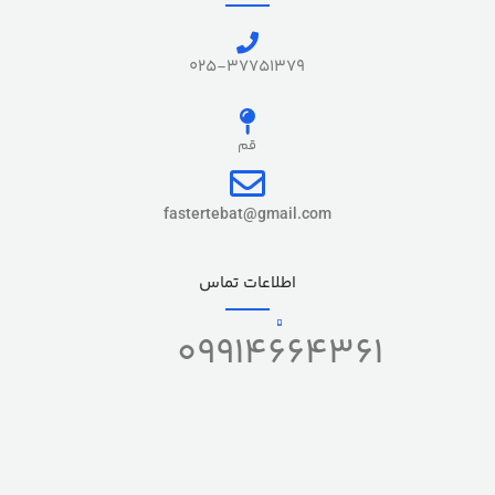
پرداخت نوین و سپهر
025-37751379
نگهداری شارژ
24 ساعت
قم
سرعت تراکنش
2 ثانیه
fastertebat@gmail.com
ساخت کشور
ایران
اطلاعات تماس
خدمات
09914664361
با فعالسازی, بدون فعالسازی