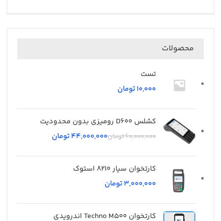
محصولات
تست
تومان
کشلس D600 رومیزی بدون محدودیت
44,000,000
تومان
60,000,000
تومان
کارتخوان سیار 8210 استوک
تومان
کارتخوان Techno M500 اندرویدی