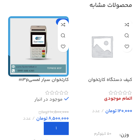
محصولات مشابه
-19%
کیف دستگاه کارتخوان
کارتخوان سیار لمسیm3p
بدون وای فای پرداخت در محل
تما
اتمام موجودی
اتم
موجود در انبار
تومان
10,500,000
تومان
8,500,000
تومان
وزن
و
50 کیلوگرم