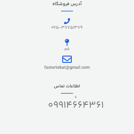
آدرس فروشگاه
سامانه
پرداخت نوین و سپهر
025-37751379
نگهداری شارژ
24 ساعت
قم
سرعت تراکنش
2 ثانیه
fastertebat@gmail.com
ساخت کشور
ایران
اطلاعات تماس
خدمات
09914664361
با فعالسازی, بدون فعالسازی